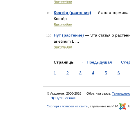
Википедия
Костёр (растение)
— У этого термина с
119
Костёр …
Википедия
Нут (растение)
— Эта статья о растени
120
arietinum L …
Википедия
Страницы
←
Предыдущая
Сле
1
2
3
4
5
6
© Академик, 2000-2026
Обратная связь:
Техподдерж
👣 Путешествия
Экспорт словарей на сайты
, сделанные на PHP,
Jo