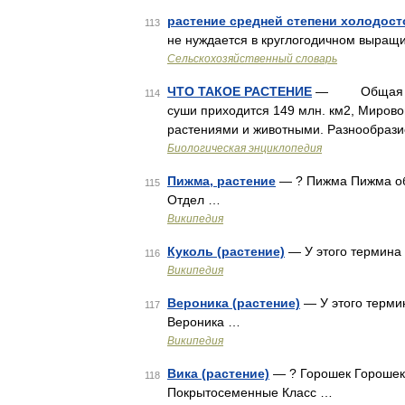
растение средней степени холодост
113
не нуждается в круглогодичном выращ
Сельскохозяйственный словарь
ЧТО ТАКОЕ РАСТЕНИЕ
— Общая площ
114
суши приходится 149 млн. км2, Мирово
растениями и животными. Разнообразие
Биологическая энциклопедия
Пижма, растение
— ? Пижма Пижма об
115
Отдел …
Википедия
Куколь (растение)
— У этого термина 
116
Википедия
Вероника (растение)
— У этого термин
117
Вероника …
Википедия
Вика (растение)
— ? Горошек Горошек
118
Покрытосеменные Класс …