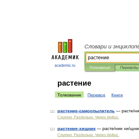
Словари и энциклоп
academic.ru
Толкования
Переводы
растение
Толкование
Перевод
Книги
растение-самоопылитель
— расте/ни
111
Слитно. Раздельно. Через дефис.
растение-хищник
— расте/ние хи/щник
112
Слитно. Раздельно. Через дефис.