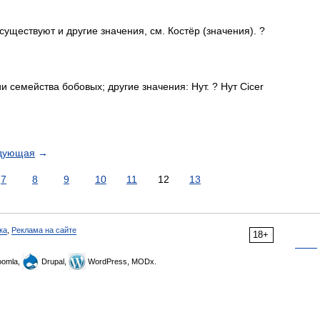
уществуют и другие значения, см. Костёр (значения). ?
и семейства бобовых; другие значения: Нут. ? Нут Cicer
дующая
→
7
8
9
10
11
12
13
ка
,
Реклама на сайте
18+
omla,
Drupal,
WordPress, MODx.