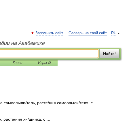
Запомнить сайт
Словарь на свой сайт
RU
едии на Академике
Найти!
Книги
Игры ⚽
е самоопыли/тель, расте/ния самоопыли/теля, с …
, расте/ния хи/щника, с …